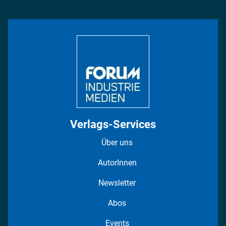
Management & Leadership
Rüstung
INDUSTRIEMAGAZIN TV: Alle Folgen
Bildung
DISPO Videos
Regionen
Fotostrecken
Verlags-Services
Über uns
AutorInnen
Newsletter
Abos
Events