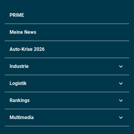
PRIME
Meine News
Auto-Krise 2026
Industrie
Automobil
Logistik
Maschinenbau
Transport & Spedition
Rankings
Chemie
Lieferketten
Industrie & Produktion
Metall
Multimedia
Logistik & Transport
Energie
Podcasts