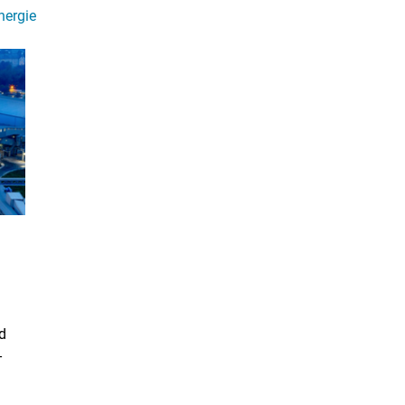
nergie
d
-