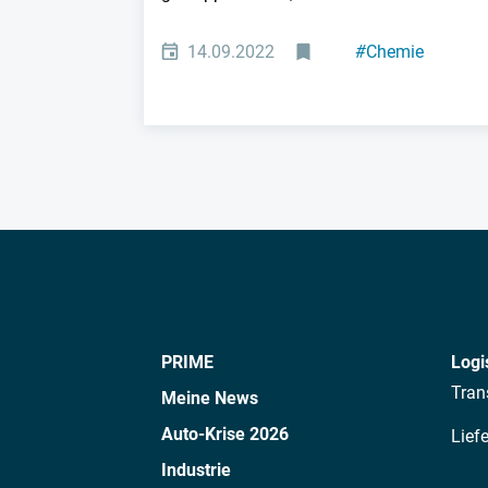
14.09.2022
#
Chemie
#
Pharma/Biotec
PRIME
Logi
Tran
Meine News
Auto-Krise 2026
Lief
Industrie