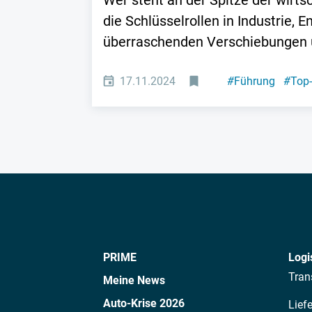
Wer steht an der Spitze der wirt
die Schlüsselrollen in Industrie,
überraschenden Verschiebungen un
17.11.2024
#
Führung
#
Top
PRIME
Logi
Tran
Meine News
Auto-Krise 2026
Lief