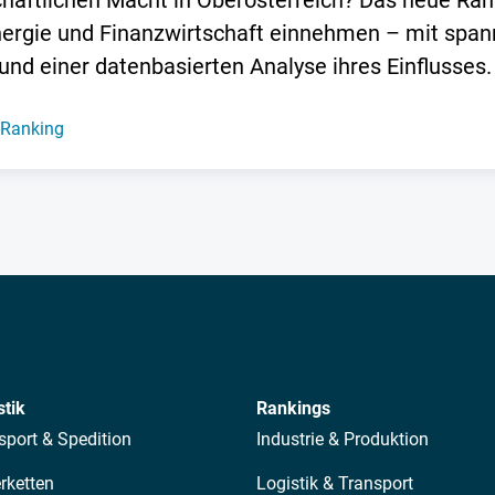
schaftlichen Macht in Oberösterreich? Das neue Ran
 Energie und Finanzwirtschaft einnehmen – mit spa
d einer datenbasierten Analyse ihres Einflusses.
-Ranking
stik
Rankings
sport & Spedition
Industrie & Produktion
erketten
Logistik & Transport