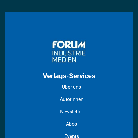
Management & Leadership
Rüstung
INDUSTRIEMAGAZIN TV: Alle Folgen
Bildung
DISPO Videos
Regionen
Fotostrecken
Verlags-Services
Über uns
AutorInnen
Newsletter
Abos
Events