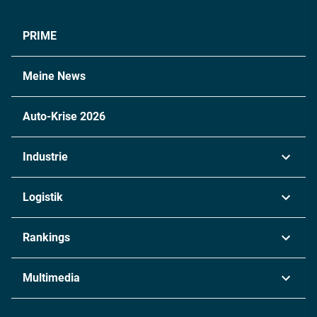
PRIME
Meine News
Auto-Krise 2026
Industrie
Automobil
Logistik
Maschinenbau
Transport & Spedition
Rankings
Chemie
Lieferketten
Industrie & Produktion
Metall
Multimedia
Logistik & Transport
Energie
Podcasts