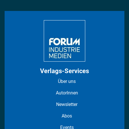
Management & Leadership
Rüstung
INDUSTRIEMAGAZIN TV: Alle Folgen
Bildung
DISPO Videos
Regionen
Fotostrecken
Verlags-Services
Über uns
AutorInnen
Newsletter
Abos
Events