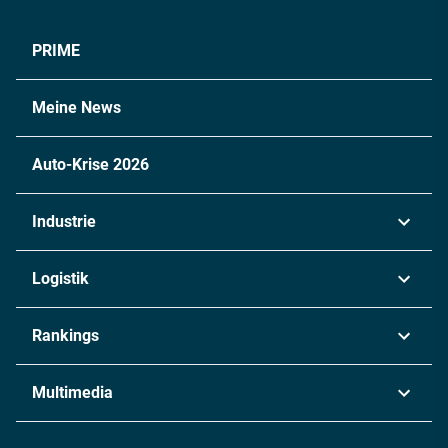
PRIME
Meine News
Auto-Krise 2026
Industrie
Automobil
Logistik
Maschinenbau
Transport & Spedition
Rankings
Chemie
Lieferketten
Industrie & Produktion
Metall
Multimedia
Logistik & Transport
Energie
Podcasts