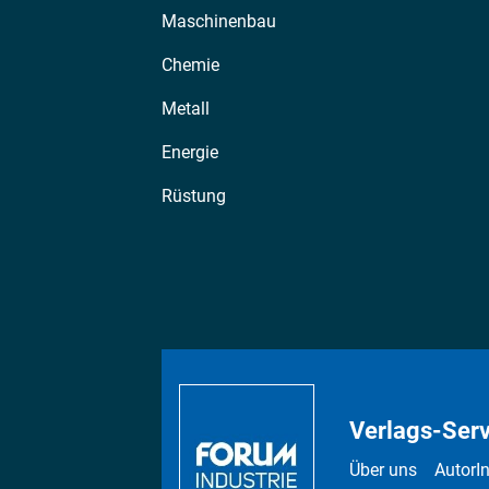
Maschinenbau
Chemie
Metall
Energie
Rüstung
Verlags-Serv
Über uns
AutorI