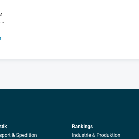
e
..
h
stik
Rankings
sport & Spedition
Industrie & Produktion