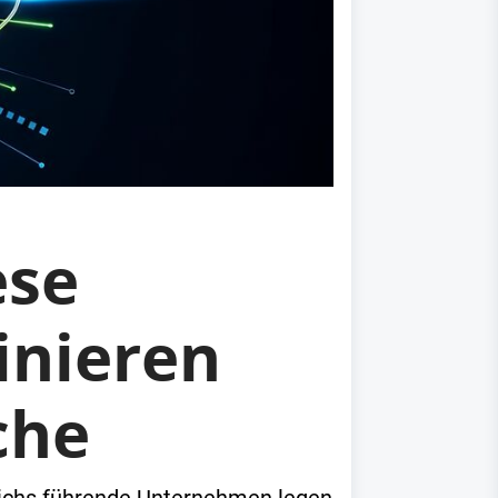
ese
inieren
che