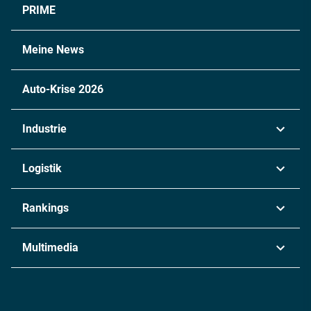
PRIME
Meine News
Auto-Krise 2026
Industrie
Automobil
Logistik
Maschinenbau
Transport & Spedition
Rankings
Chemie
Lieferketten
Industrie & Produktion
Metall
Multimedia
Logistik & Transport
Energie
Podcasts
Management & Leadership
Rüstung
INDUSTRIEMAGAZIN TV: Alle Folgen