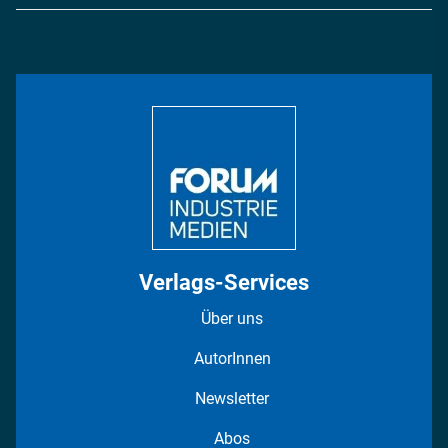
Logistik & Transport
Energie
Podcasts
Management & Leadership
Rüstung
INDUSTRIEMAGAZIN TV: Alle Folgen
Bildung
DISPO Videos
Regionen
Fotostrecken
Verlags-Services
Über uns
AutorInnen
Newsletter
Abos