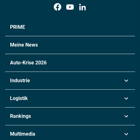
PRIME
Meine News
Auto-Krise 2026
Industrie
Automobil
Logistik
Maschinenbau
Transport & Spedition
Rankings
Chemie
Lieferketten
Industrie & Produktion
Metall
Multimedia