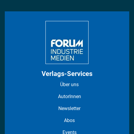
Management & Leadership
Rüstung
INDUSTRIEMAGAZIN TV: Alle Folgen
Bildung
DISPO Videos
Regionen
Fotostrecken
Verlags-Services
Über uns
AutorInnen
Newsletter
Abos
Events