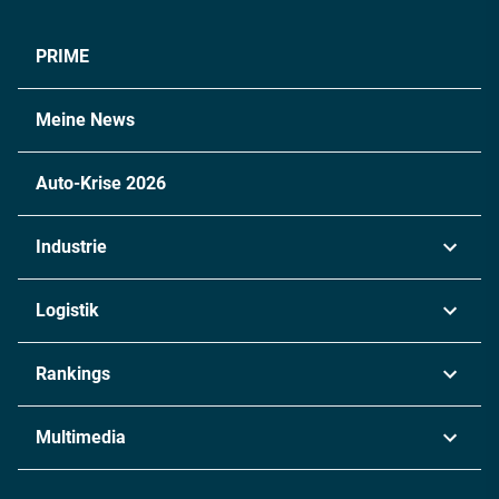
PRIME
Meine News
Auto-Krise 2026
Industrie
Automobil
Logistik
Maschinenbau
Transport & Spedition
Rankings
Chemie
Lieferketten
Industrie & Produktion
Metall
Multimedia
Logistik & Transport
Energie
Podcasts