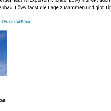
rden laut IV-Experten Michael Löwy indirekt auch 
enbau. Löwy fasst die Lage zusammen und gibt Ti
#
Russland-Krise
pa