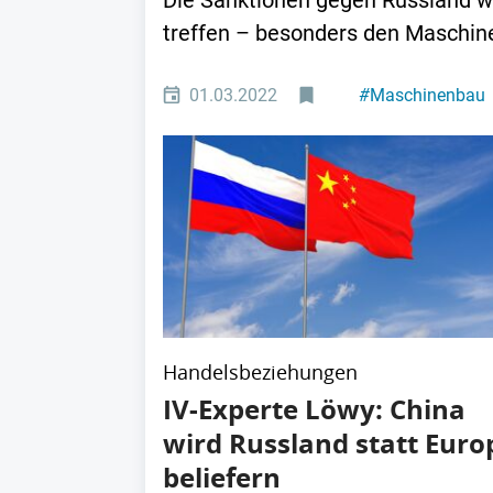
Die Sanktionen gegen Russland we
treffen – besonders den Maschin
01.03.2022
#
Maschinenbau
Handelsbeziehungen
IV-Experte Löwy: China
wird Russland statt Euro
beliefern