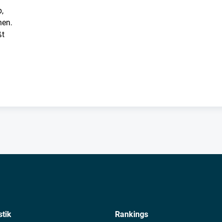
,
hen.
ßt
stik
Rankings