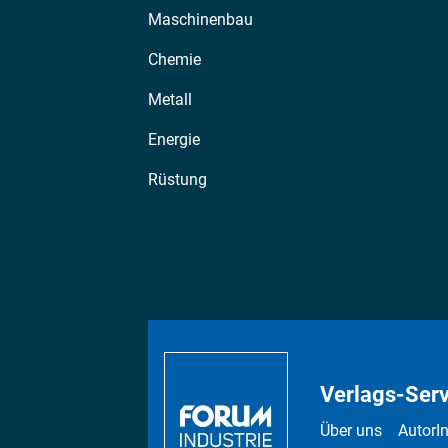
Maschinenbau
Chemie
Metall
Energie
Rüstung
Verlags-Serv
Über uns
AutorI