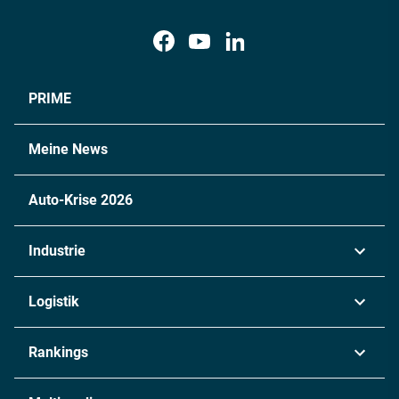
PRIME
Meine News
Auto-Krise 2026
Industrie
Automobil
Logistik
Maschinenbau
Transport & Spedition
Rankings
Chemie
Lieferketten
Industrie & Produktion
Metall