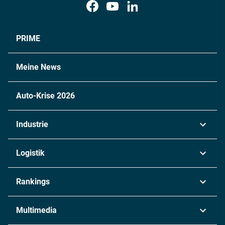
PRIME
Meine News
Auto-Krise 2026
Industrie
Automobil
Logistik
Maschinenbau
Transport & Spedition
Rankings
Chemie
Lieferketten
Industrie & Produktion
Metall
Multimedia
Logistik & Transport
Energie