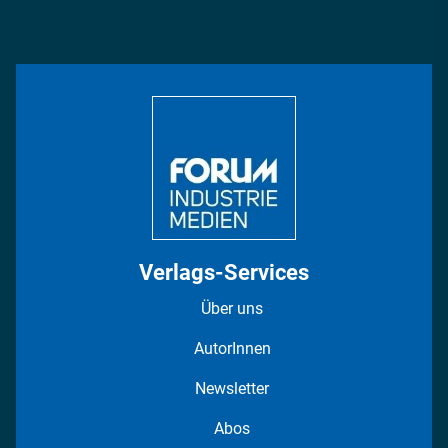
Podcasts
Management & Leadership
Rüstung
INDUSTRIEMAGAZIN TV: Alle Folgen
Bildung
DISPO Videos
Regionen
Fotostrecken
Verlags-Services
Über uns
AutorInnen
Newsletter
Abos