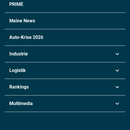
PRIME
Meine News
Auto-Krise 2026
Industrie
Automobil
Logistik
Maschinenbau
Transport & Spedition
Rankings
Chemie
Lieferketten
Industrie & Produktion
Metall
Multimedia
Logistik & Transport
Energie
Podcasts
Management & Leadership
Rüstung
INDUSTRIEMAGAZIN TV: Alle Folgen