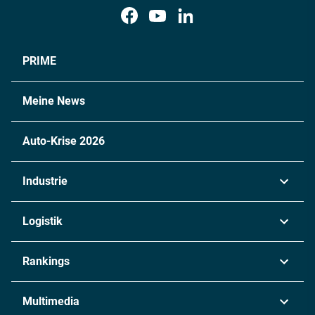
PRIME
Meine News
Auto-Krise 2026
Industrie
Automobil
Logistik
Maschinenbau
Transport & Spedition
Rankings
Chemie
Lieferketten
Industrie & Produktion
Metall
Multimedia