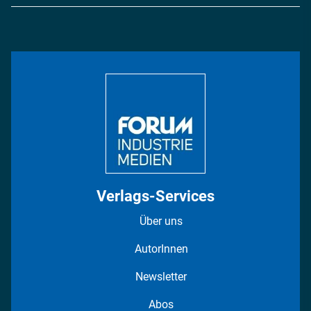
Logistik & Transport
Energie
Podcasts
Management & Leadership
Rüstung
INDUSTRIEMAGAZIN TV: Alle Folgen
Bildung
DISPO Videos
Regionen
Fotostrecken
Verlags-Services
Über uns
AutorInnen
Newsletter
Abos