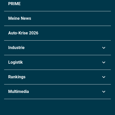
PRIME
Meine News
Auto-Krise 2026
Industrie
Automobil
Logistik
Maschinenbau
Transport & Spedition
Rankings
Chemie
Lieferketten
Industrie & Produktion
Metall
Multimedia
Logistik & Transport
Energie
Podcasts
Management & Leadership
Rüstung
INDUSTRIEMAGAZIN TV: Alle Folgen