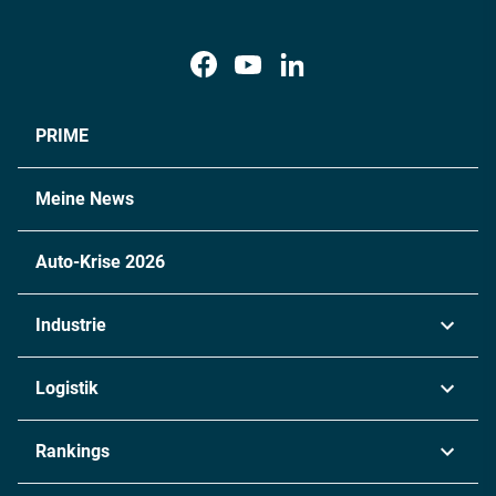
PRIME
Meine News
Auto-Krise 2026
Industrie
Automobil
Logistik
Maschinenbau
Transport & Spedition
Rankings
Chemie
Lieferketten
Industrie & Produktion