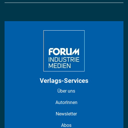
Logistik & Transport
Energie
Podcasts
Management & Leadership
Rüstung
INDUSTRIEMAGAZIN TV: Alle Folgen
Bildung
DISPO Videos
Regionen
Fotostrecken
Verlags-Services
Über uns
AutorInnen
Newsletter
Abos