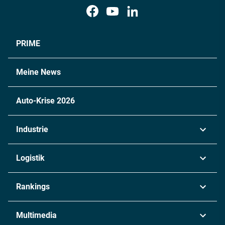
PRIME
Meine News
Auto-Krise 2026
Industrie
Automobil
Logistik
Maschinenbau
Transport & Spedition
Rankings
Chemie
Lieferketten
Industrie & Produktion
Metall
Multimedia