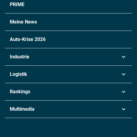
PRIME
Meine News
Auto-Krise 2026
Industrie
Automobil
Logistik
Maschinenbau
Transport & Spedition
Rankings
Chemie
Lieferketten
Industrie & Produktion
Metall
Multimedia
Logistik & Transport
Energie
Podcasts
Management & Leadership
Rüstung
INDUSTRIEMAGAZIN TV: Alle Folgen