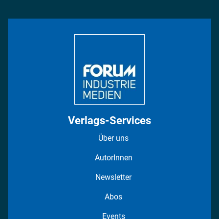
Management & Leadership
Rüstung
INDUSTRIEMAGAZIN TV: Alle Folgen
Bildung
DISPO Videos
Regionen
Fotostrecken
Verlags-Services
Über uns
AutorInnen
Newsletter
Abos
Events