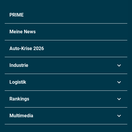
PRIME
Meine News
Auto-Krise 2026
Industrie
Automobil
Logistik
Maschinenbau
Transport & Spedition
Rankings
Chemie
Lieferketten
Industrie & Produktion
Metall
Multimedia
Logistik & Transport
Energie
Podcasts