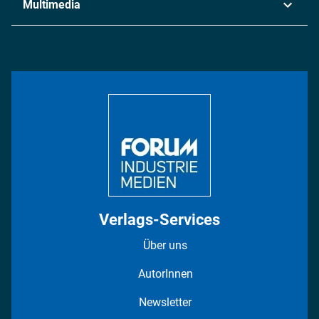
Multimedia
Logistik & Transport
Energie
Podcasts
Management & Leadership
Rüstung
INDUSTRIEMAGAZIN TV: Alle Folgen
Bildung
DISPO Videos
Regionen
Fotostrecken
Verlags-Services
Über uns
AutorInnen
Newsletter