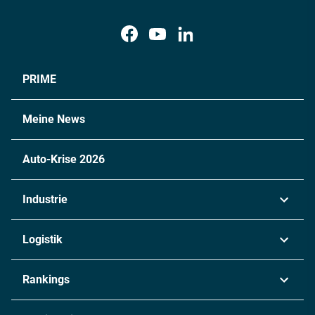
PRIME
Meine News
Auto-Krise 2026
Industrie
Automobil
Logistik
Maschinenbau
Transport & Spedition
Rankings
Chemie
Lieferketten
Industrie & Produktion
Metall