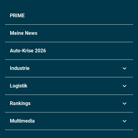
PRIME
Meine News
Auto-Krise 2026
Industrie
Automobil
Logistik
Maschinenbau
Transport & Spedition
Rankings
Chemie
Lieferketten
Industrie & Produktion
Metall
Multimedia
Logistik & Transport
Energie
Podcasts