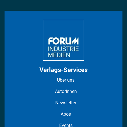
Management & Leadership
Rüstung
INDUSTRIEMAGAZIN TV: Alle Folgen
Bildung
DISPO Videos
Regionen
Fotostrecken
Verlags-Services
Über uns
AutorInnen
Newsletter
Abos
Events