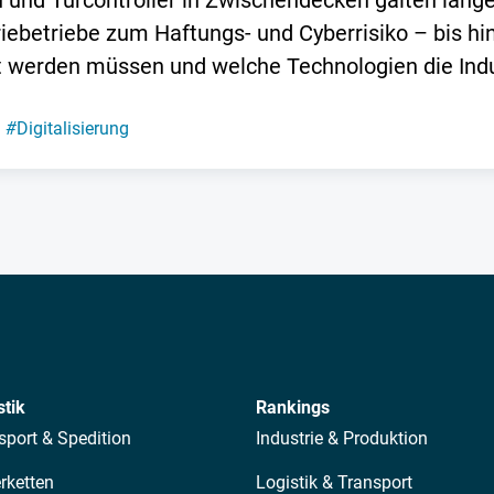
 und Türcontroller in Zwischendecken galten lange
triebetriebe zum Haftungs- und Cyberrisiko – bis 
t werden müssen und welche Technologien die Indus
#
Digitalisierung
stik
Rankings
sport & Spedition
Industrie & Produktion
erketten
Logistik & Transport