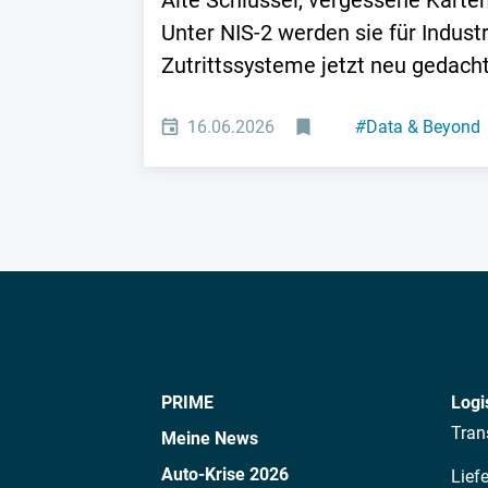
Alte Schlüssel, vergessene Karten
Unter NIS-2 werden sie für Indus
Zutrittssysteme jetzt neu gedach
16.06.2026
#
Data & Beyond
PRIME
Logi
Tran
Meine News
Auto-Krise 2026
Lief