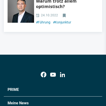
Warum trotz allem
optimistisch?
24.10.2022
#
Führung
#
Konjunktur
PRIME
Meine News