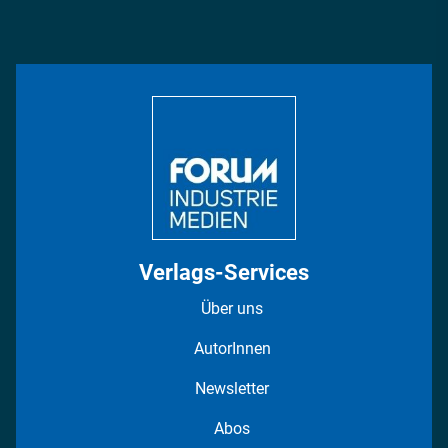
Podcasts
Management & Leadership
Rüstung
INDUSTRIEMAGAZIN TV: Alle Folgen
Bildung
DISPO Videos
Regionen
Fotostrecken
Verlags-Services
Über uns
AutorInnen
Newsletter
Abos