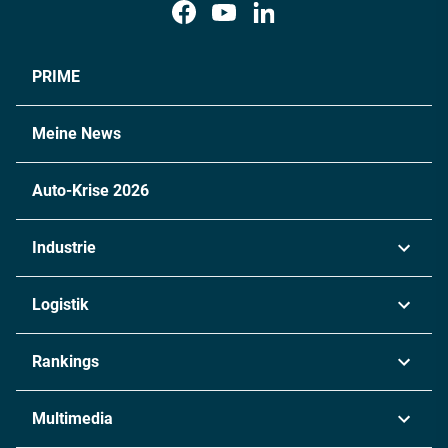
PRIME
Meine News
Auto-Krise 2026
Industrie
Automobil
Logistik
Maschinenbau
Transport & Spedition
Rankings
Chemie
Lieferketten
Industrie & Produktion
Metall
Multimedia
Logistik & Transport
Energie