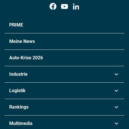
PRIME
Meine News
Auto-Krise 2026
Industrie
Automobil
Logistik
Maschinenbau
Transport & Spedition
Rankings
Chemie
Lieferketten
Industrie & Produktion
Metall
Multimedia