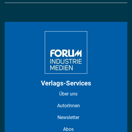
Logistik & Transport
Energie
Podcasts
Management & Leadership
Rüstung
INDUSTRIEMAGAZIN TV: Alle Folgen
Bildung
DISPO Videos
Regionen
Fotostrecken
Verlags-Services
Über uns
AutorInnen
Newsletter
Abos