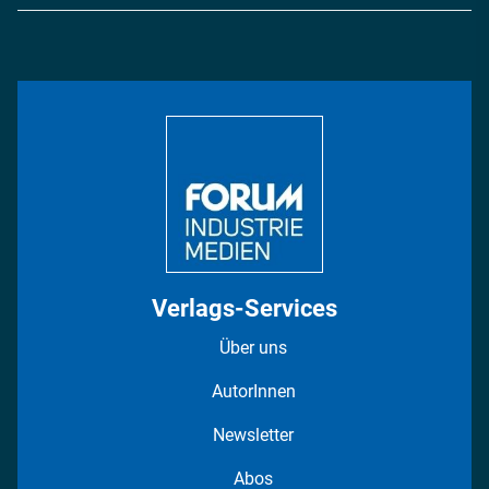
Logistik & Transport
Energie
Podcasts
Management & Leadership
Rüstung
INDUSTRIEMAGAZIN TV: Alle Folgen
Bildung
DISPO Videos
Regionen
Fotostrecken
Verlags-Services
Über uns
AutorInnen
Newsletter
Abos