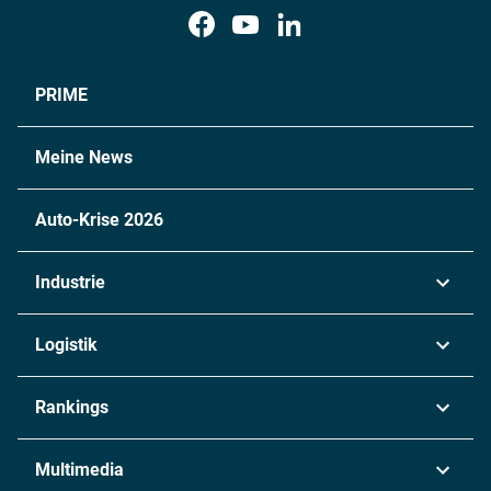
PRIME
Meine News
Auto-Krise 2026
Industrie
Automobil
Logistik
Maschinenbau
Transport & Spedition
Rankings
Chemie
Lieferketten
Industrie & Produktion
Metall
Multimedia