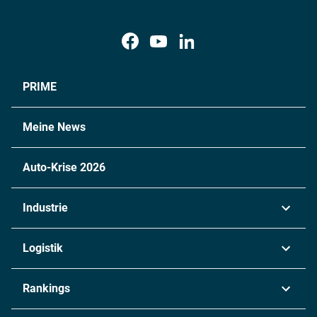
PRIME
Meine News
Auto-Krise 2026
Industrie
Automobil
Logistik
Maschinenbau
Transport & Spedition
Rankings
Chemie
Lieferketten
Industrie & Produktion