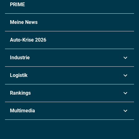
PRIME
Meine News
Auto-Krise 2026
Industrie
Automobil
Logistik
Maschinenbau
Transport & Spedition
Rankings
Chemie
Lieferketten
Industrie & Produktion
Metall
Multimedia
Logistik & Transport
Energie
Podcasts
Management & Leadership
Rüstung
INDUSTRIEMAGAZIN TV: Alle Folgen