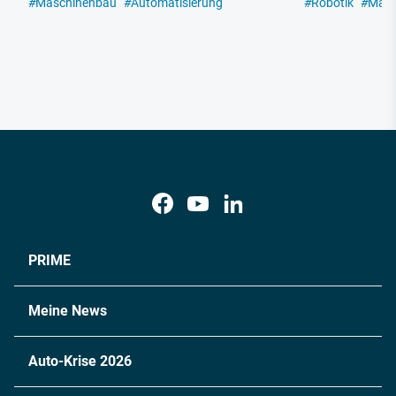
#
Maschinenbau
#
Automatisierung
#
Robotik
#
Masc
PRIME
Meine News
Auto-Krise 2026