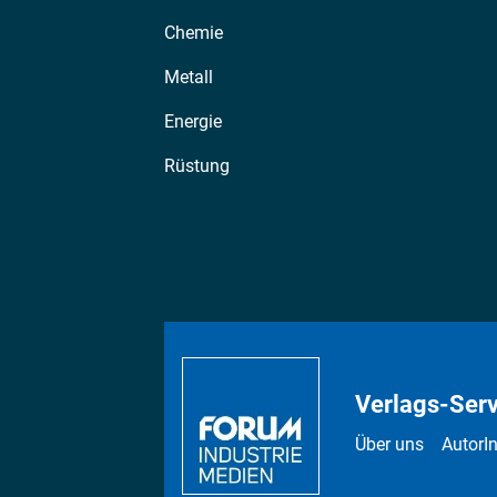
Chemie
Metall
Energie
Rüstung
Verlags-Serv
Über uns
AutorI