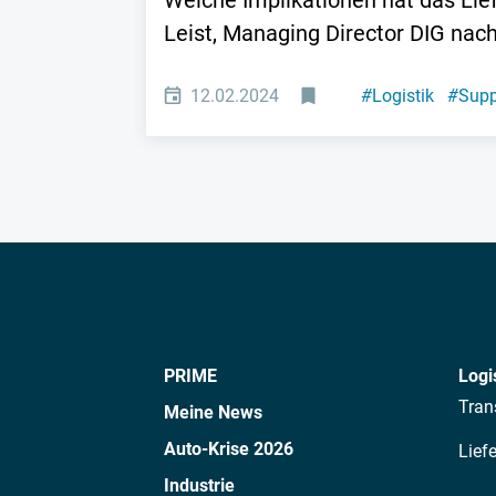
Welche Implikationen hat das Lie
Leist, Managing Director DIG nach
12.02.2024
#
Logistik
#
Supp
PRIME
Logi
Tran
Meine News
Auto-Krise 2026
Lief
Industrie