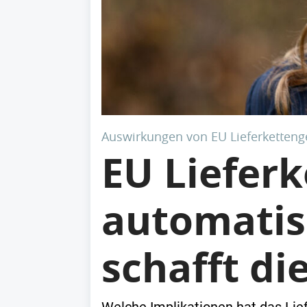
Auswirkungen von EU Lieferketteng
EU Lieferk
automatis
schafft di