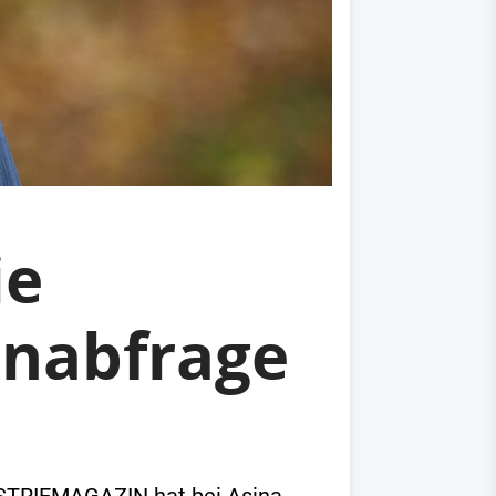
ie
enabfrage