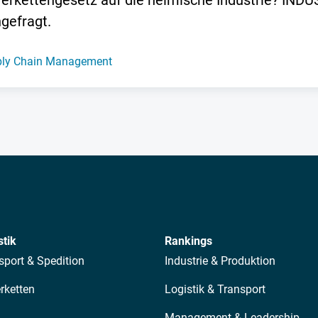
ferkettengesetz auf die heimische Industrie? IN
gefragt.
ly Chain Management
stik
Rankings
sport & Spedition
Industrie & Produktion
erketten
Logistik & Transport
Management & Leadership