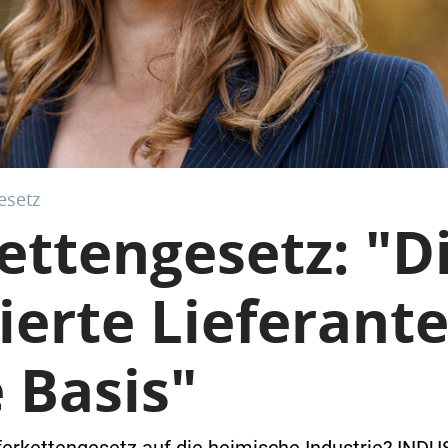
esetz
ettengesetz: "D
ierte Lieferant
e Basis"