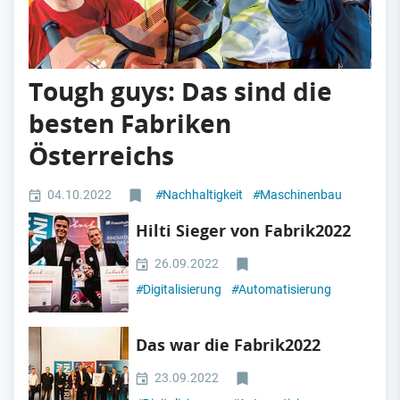
Tough guys: Das sind die
besten Fabriken
Österreichs
04.10.2022
#
Nachhaltigkeit
#
Maschinenbau
Hilti Sieger von Fabrik2022
26.09.2022
#
Digitalisierung
#
Automatisierung
Das war die Fabrik2022
23.09.2022