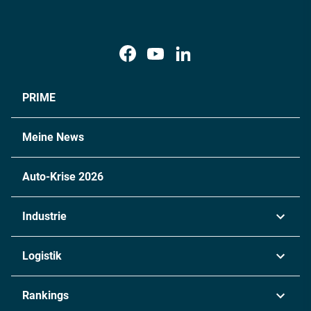
PRIME
Meine News
Auto-Krise 2026
Industrie
Automobil
Logistik
Maschinenbau
Transport & Spedition
Rankings
Chemie