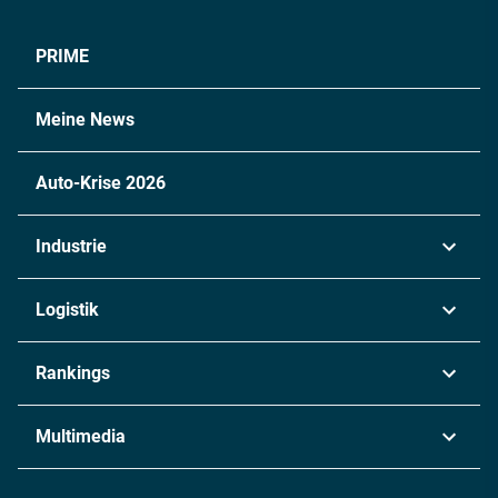
PRIME
Meine News
Auto-Krise 2026
Industrie
Automobil
Logistik
Maschinenbau
Transport & Spedition
Rankings
Chemie
Lieferketten
Industrie & Produktion
Metall
Multimedia
Logistik & Transport
Energie
Podcasts