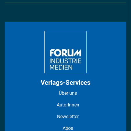
Logistik & Transport
Energie
Podcasts
Management & Leadership
Rüstung
INDUSTRIEMAGAZIN TV: Alle Folgen
Bildung
DISPO Videos
Regionen
Fotostrecken
Verlags-Services
Über uns
AutorInnen
Newsletter
Abos