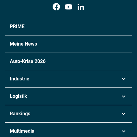
PRIME
Meine News
Auto-Krise 2026
Industrie
Automobil
Logistik
Maschinenbau
Transport & Spedition
Rankings
Chemie
Lieferketten
Industrie & Produktion
Metall
Multimedia