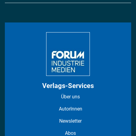
Logistik & Transport
Energie
Podcasts
Management & Leadership
Rüstung
INDUSTRIEMAGAZIN TV: Alle Folgen
Bildung
DISPO Videos
Regionen
Fotostrecken
Verlags-Services
Über uns
AutorInnen
Newsletter
Abos