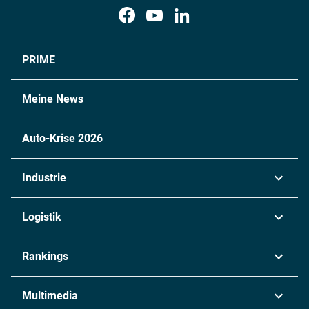
PRIME
Meine News
Auto-Krise 2026
Industrie
Automobil
Logistik
Maschinenbau
Transport & Spedition
Rankings
Chemie
Lieferketten
Industrie & Produktion
Metall
Multimedia