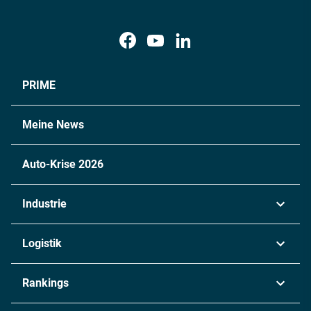
PRIME
Meine News
Auto-Krise 2026
Industrie
Automobil
Logistik
Maschinenbau
Transport & Spedition
Rankings
Chemie
Lieferketten
Industrie & Produktion