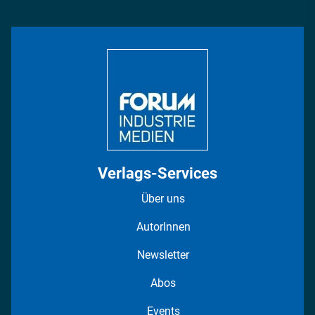
Management & Leadership
Rüstung
INDUSTRIEMAGAZIN TV: Alle Folgen
Bildung
DISPO Videos
Regionen
Fotostrecken
Verlags-Services
Über uns
AutorInnen
Newsletter
Abos
Events