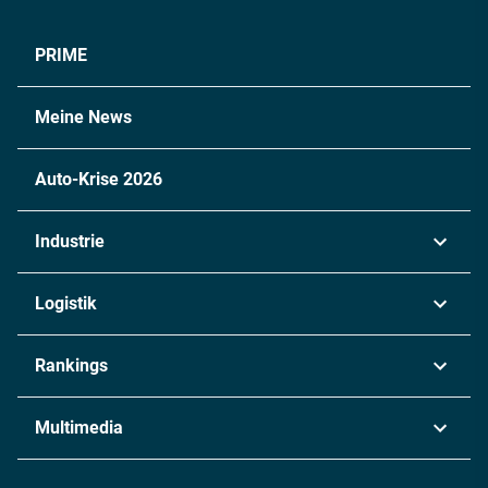
PRIME
Meine News
Auto-Krise 2026
Industrie
Automobil
Logistik
Maschinenbau
Transport & Spedition
Rankings
Chemie
Lieferketten
Industrie & Produktion
Metall
Multimedia
Logistik & Transport
Energie
Podcasts