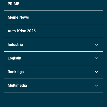
PRIME
Meine News
Auto-Krise 2026
Industrie
Automobil
Logistik
Maschinenbau
Transport & Spedition
Rankings
Chemie
Lieferketten
Industrie & Produktion
Metall
Multimedia
Logistik & Transport
Energie
Podcasts
Management & Leadership
Rüstung
INDUSTRIEMAGAZIN TV: Alle Folgen