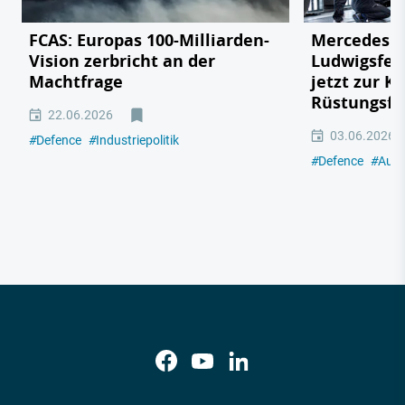
FCAS: Europas 100-Milliarden-
Mercedes v
Vision zerbricht an der
Ludwigsfel
Machtfrage
jetzt zur K
Rüstungsfa
22.06.2026
03.06.2026
#
Defence
#
Industriepolitik
#
Defence
#
Auto