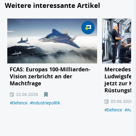
Weitere interessante Artikel
FCAS: Europas 100-Milliarden-
Mercedes v
Vision zerbricht an der
Ludwigsfel
Machtfrage
jetzt zur K
Rüstungsfa
22.06.2026
03.06.2026
#
Defence
#
Industriepolitik
#
Defence
#
Auto