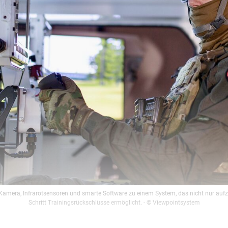
Kamera, Infrarotsensoren und smarte Software zu einem System, das nicht nur aufz
Schritt Trainingsrückschlüsse ermöglicht.
- © Viewpointsystem