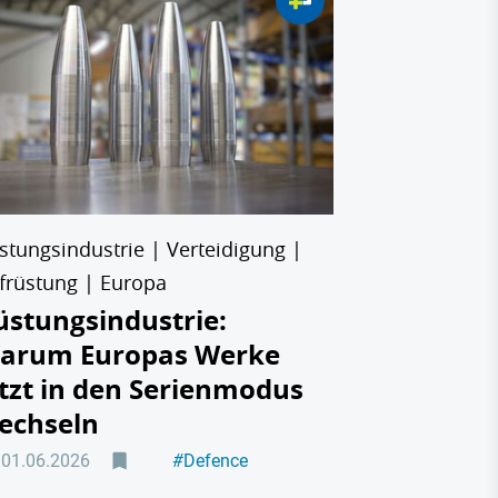
MTU Aero Eng
MTU Aero
überrasc
Gewinner
Aufrüstu
10.04.2026
stungsindustrie | Verteidigung |
früstung | Europa
üstungsindustrie:
arum Europas Werke
etzt in den Serienmodus
echseln
01.06.2026
#
Defence