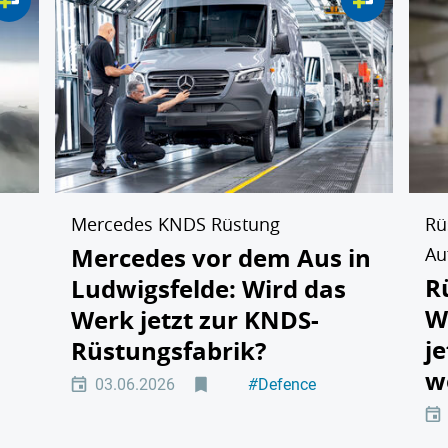
Mercedes KNDS Rüstung
Rü
Mercedes vor dem Aus in
Au
R
Ludwigsfelde: Wird das
W
Werk jetzt zur KNDS-
j
Rüstungsfabrik?
w
03.06.2026
#
Defence
ik
#
Automotive