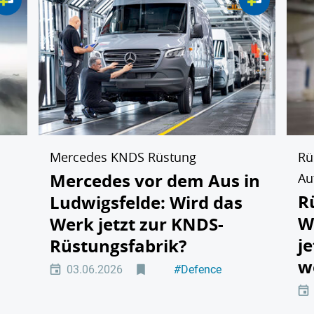
Mercedes KNDS Rüstung
Rü
Mercedes vor dem Aus in
Au
R
Ludwigsfelde: Wird das
W
Werk jetzt zur KNDS-
j
Rüstungsfabrik?
w
03.06.2026
#
Defence
ik
#
Automotive