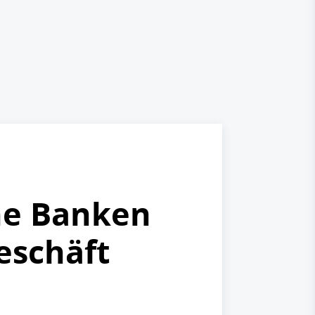
he Banken
eschäft