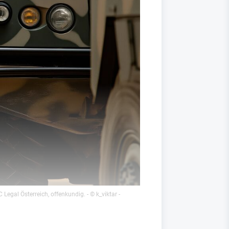
C Legal Österreich, offenkundig.
- © k_viktar -