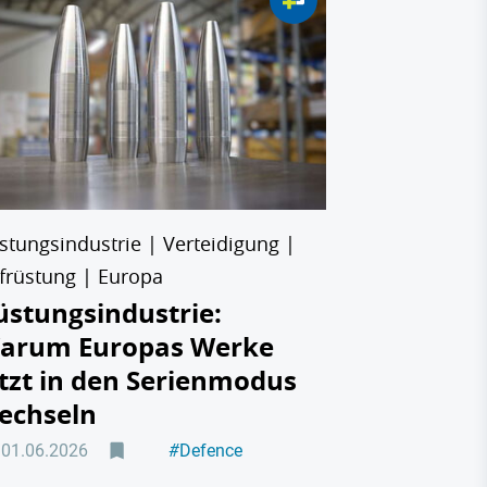
MTU Aero Eng
MTU Aero
überrasc
Gewinner
Aufrüstu
10.04.2026
stungsindustrie | Verteidigung |
früstung | Europa
üstungsindustrie:
arum Europas Werke
etzt in den Serienmodus
echseln
01.06.2026
#
Defence