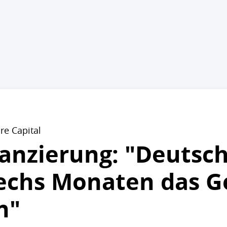
re Capital
anzierung: "Deutsc
echs Monaten das G
n"