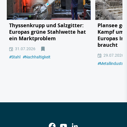
Thyssenkrupp und Salzgitter:
Plansee geg
Europas grüne Stahlwette hat
Kampf um e
ein Marktproblem
Europas In
braucht
31.07.2026
29.07.2026
#
Stahl
#
Nachhaltigkeit
#
Metallindustrie