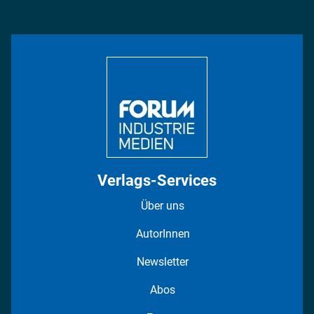
Management & Leadership
Rüstung
INDUSTRIEMAGAZIN TV: Alle Folgen
Bildung
DISPO Videos
Regionen
Fotostrecken
Verlags-Services
Über uns
AutorInnen
Newsletter
Abos