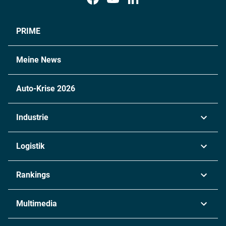
PRIME
Meine News
Auto-Krise 2026
Industrie
Automobil
Logistik
Maschinenbau
Transport & Spedition
Rankings
Chemie
Lieferketten
Industrie & Produktion
Metall
Multimedia
Logistik & Transport
Energie
Podcasts