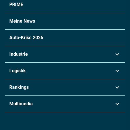
PRIME
Meine News
Auto-Krise 2026
Industrie
Automobil
Logistik
Maschinenbau
Transport & Spedition
Rankings
Chemie
Lieferketten
Industrie & Produktion
Metall
Multimedia
Logistik & Transport
Energie
Podcasts
Management & Leadership
Rüstung
INDUSTRIEMAGAZIN TV: Alle Folgen