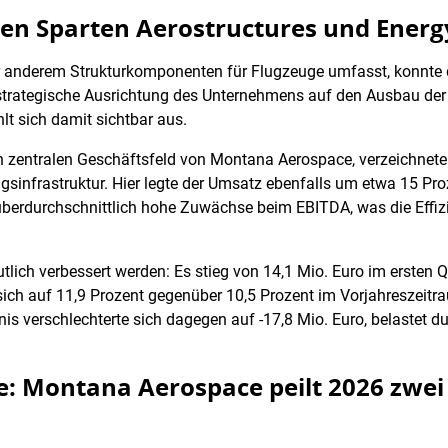
en Sparten Aerostructures und Energ
r anderem Strukturkomponenten für Flugzeuge umfasst, konnte
strategische Ausrichtung des Unternehmens auf den Ausbau der
t sich damit sichtbar aus.
n zentralen Geschäftsfeld von Montana Aerospace, verzeichnete
infrastruktur. Hier legte der Umsatz ebenfalls um etwa 15 Pro
 überdurchschnittlich hohe Zuwächse beim EBITDA, was die Effiz
tlich verbessert werden: Es stieg von 14,1 Mio. Euro im ersten
ich auf 11,9 Prozent gegenüber 10,5 Prozent im Vorjahreszeitra
s verschlechterte sich dagegen auf -17,8 Mio. Euro, belastet d
: Montana Aerospace peilt 2026 zwei 