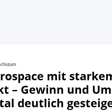
wachstum
rospace mit starke
kt – Gewinn und Um
al deutlich gesteig