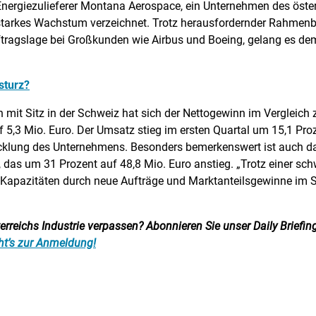
d Energiezulieferer Montana Aerospace, ein Unternehmen des öster
 starkes Wachstum verzeichnet. Trotz herausfordernder Rahmenbe
ftragslage bei Großkunden wie Airbus und Boeing, gelang es 
sturz?
mit Sitz in der Schweiz hat sich der Nettogewinn im Vergleich
 5,3 Mio. Euro. Der Umsatz stieg im ersten Quartal um 15,1 Proz
wicklung des Unternehmens. Besonders bemerkenswert ist auch da
das um 31 Prozent auf 48,8 Mio. Euro anstieg. „Trotz einer s
e Kapazitäten durch neue Aufträge und Marktanteilsgewinne im S
reichs Industrie verpassen? Abonnieren Sie unser Daily Briefing:
ht’s zur Anmeldung!