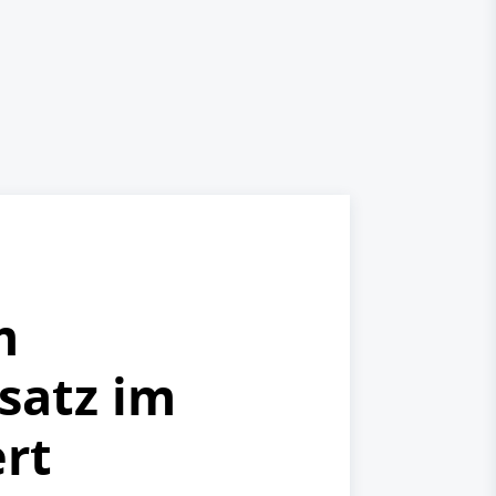
m
satz im
ert