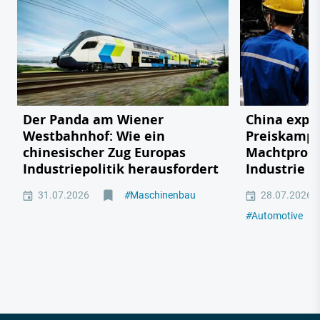
Der Panda am Wiener
China expor
Westbahnhof: Wie ein
Preiskampf
chinesischer Zug Europas
Machtprobe
Industriepolitik herausfordert
Industrie
31.07.2026
#
Maschinenbau
28.07.2026
#
Automotive
#
M