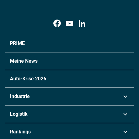
PRIME
Meine News
Auto-Krise 2026
Industrie
Automobil
Logistik
Maschinenbau
Transport & Spedition
Rankings
Chemie
Lieferketten