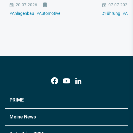
20.07.2026
07.07.2026
#
Anlagenbau
#
Automotive
#
Führung
#
Aut
PRIME
Meine News