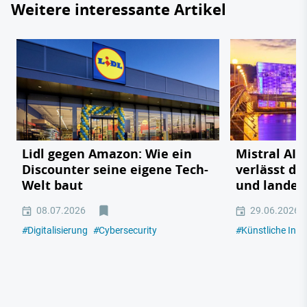
Weitere interessante Artikel
Lidl gegen Amazon: Wie ein
Mistral AI:
Discounter seine eigene Tech-
verlässt da
Welt baut
und landet 
08.07.2026
29.06.2026
#
Digitalisierung
#
Cybersecurity
#
Künstliche Intel