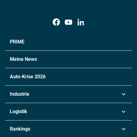
PRIME
Meine News
Auto-Krise 2026
Industrie
Automobil
Logistik
Maschinenbau
Transport & Spedition
Rankings
Chemie
Lieferketten